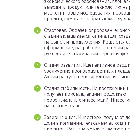
экономического обоснования, площадк
выводить продукт или технологию на
маркетинговые исследования, провод
проекта, помогает набрать команду дл
Стартовая. Образец опробован, эконо
стадии вкладывается капитал для созд
на рынок и продвижения. Решаются о
оформление, разработка стратегии ра
руководителя компании через выпуск 
Стадия развития. Идет активное расш
увеличение производственных площад
Акции растут в цене, увеличивая рын
Стадия стабильности. На протяжении н
получает прибыль, акции продолжают р
первоначальных инвестиций. Инвестиро
начальном этапе.
Завершающая. Инвесторы получают до
доли в компании, тем самым выходят 
проектов. Разница между размером пе