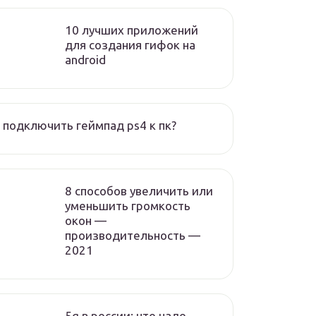
10 лучших приложений
для создания гифок на
android
 подключить геймпад ps4 к пк?
8 способов увеличить или
уменьшить громкость
окон —
производительность —
2021
5g в россии: что надо