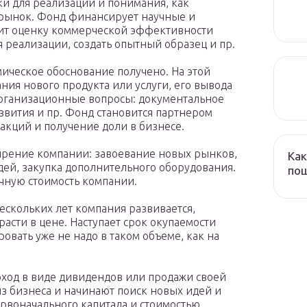
и для реализации и понимания, как
 рынок. Фонд финансирует научные и
ит оценку коммерческой эффективности
я реализации, создать опытный образец и пр.
мическое обоснование получено. На этой
ания нового продукта или услуги, его вывода
рганизационные вопросы: документальное
звития и пр. Фонд становится партнером
акций и получение доли в бизнесе.
ирение компании: завоевание новых рынков,
Как
ей, закупка дополнительного оборудования.
пош
очную стоимость компании.
ескольких лет компания развивается,
асти в цене. Наступает срок окупаемости
вать уже не надо в таком объеме, как на
ход в виде дивидендов или продажи своей
из бизнеса и начинают поиск новых идей и
рвоначального капитала и стоимостью