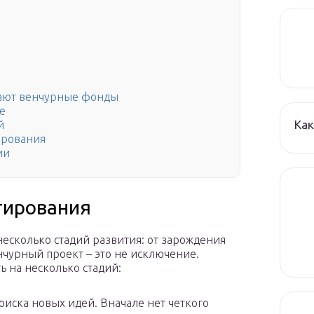
чают венчурные фонды
е
Как
й
ирования
ии
тирования
сколько стадий развития: от зарождения
нчурный проект – это не исключение.
 на несколько стадий:
поиска новых идей. Вначале нет четкого